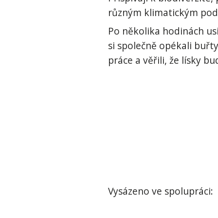
různým klimatickým podm
Po několika hodinách usil
si společně opékali buřty
práce a věřili, že lísky 
Vysázeno ve spolupráci: