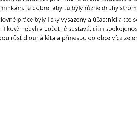
ínkám. Je dobré, aby tu byly různé druhy strom
ovné práce byly lísky vysazeny a účastníci akce s
. I když nebyli v početné sestavě, cítili spokoje
budou růst dlouhá léta a přinesou do obce více zele