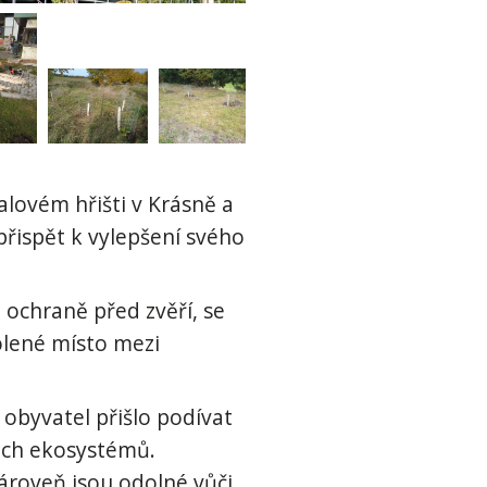
lovém hřišti v Krásně a
 přispět k vylepšení svého
 ochraně před zvěří, se
olené místo mezi
h obyvatel přišlo podívat
šich ekosystémů.
zároveň jsou odolné vůči