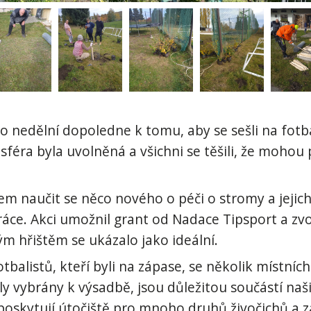
 nedělní dopoledne k tomu, aby se sešli na fotba
mosféra byla uvolněná a všichni se těšili, že mohou
lem naučit se něco nového o péči o stromy a jejich
práce. Akci umožnil grant od Nadace Tipsport a zv
m hřištěm se ukázalo jako ideální.
tbalistů, kteří byli na zápase, se několik místníc
yly vybrány k výsadbě, jsou důležitou součástí na
ě, poskytují útočiště pro mnoho druhů živočichů a 