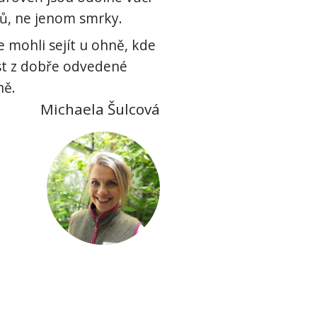
ů, ne jenom smrky.
e mohli sejít u ohně, kde
nost z dobře odvedené
ně.
Michaela Šulcová