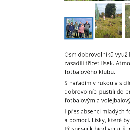
Osm dobrovolníků využilo
zasadili třicet lísek. At
fotbalového klubu.
S nářadím v rukou a s cí
dobrovolníci pustili do 
fotbalovým a volejbalový
I přes absenci mladých fo
a pomoci. Lísky, které b
Přispívají k biodiverzit